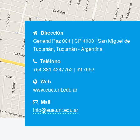
Dirección
General Paz 884 | CP 4000 | San Miguel de
Tucumán, Tucumán - Argentina
Teléfono
+54-381-4247752 | Int 7052
Web
www.eue.unt.edu.ar
Mail
info@eue.unt.edu.ar