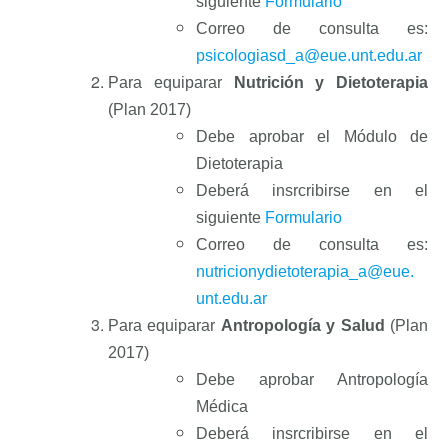
siguiente
Formulario
C
orreo de consulta es:
psicologiasd_a@eue.unt.edu.ar
Para equiparar
Nutrición y Dietoterapia
(Plan 2017)
Debe aprobar el Módulo de
Dietoterapia
Deberá insrcribirse en el
siguiente
Formulario
Correo de consulta es:
nutricionydietoterapia_a@eue.
unt.edu.ar
Para equiparar
Antropología y Salud
(Plan
2017)
Debe
aprobar Antropología
Médica
Deberá insrcribirse en el