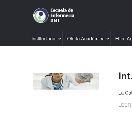
Institucional
Oferta Académica
Filial A
Int
La Cát
LEER 