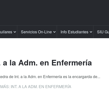
guilares
Servicios On-Line
Info Estudiantes
SIU Gu
. a la Adm. en Enfermería
edra de Int. a la Adm. en Enfermería es la encargarda de...
MÁS: INT. A LA ADM. EN ENFERMERÍA