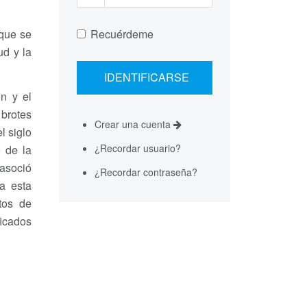
 que se
Recuérdeme
ud y la
ón y el
 brotes
Crear una cuenta
l siglo
¿Recordar usuario?
 de la
 asoció
¿Recordar contraseña?
a esta
tos de
ficados