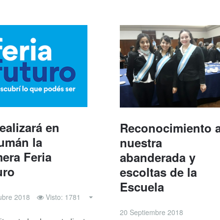
ealizará en
Reconocimiento 
umán la
nuestra
mera Feria
abanderada y
uro
escoltas de la
Escuela
ubre 2018
Visto: 1781
20 Septiembre 2018