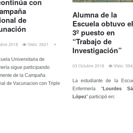
continúa con
Campaña
Alumna de la
ional de
Escuela obtuvo e
unación
3º puesto en
“Trabajo de
ubre 2018
Visto: 2621
Investigación”
uela Universitaria de
03 Octubre 2018
Visto: 394
ería sigue participando
amente de la Campaña
La estudiante de la Escu
al de Vacunacion con Triple
Enfermería “
Lourdes Sá
López
” participó en: