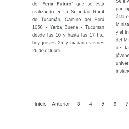
Se inv
de "
Feria Futuro
" que se está
parti
realizando en la Sociedad Rural
ésta e
de Tucumán, Camino del Perú
Minist
1050 - Yerba Buena - Tucuman
y el I
desde las 10 y hasta las 17 hs.,
del Mi
hoy jueves 25 y mañana viernes
de l
26 de octubre.
jóv
univ
instan
Inicio
Anterior
3
4
5
6
7