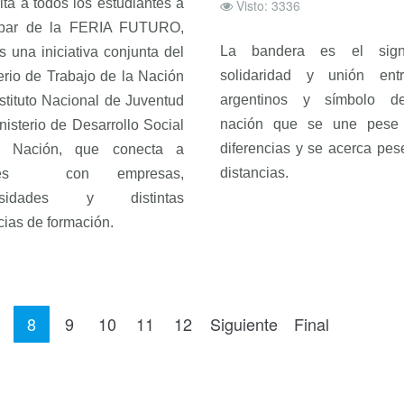
ita a todos los estudiantes a
Visto: 3336
cipar de la FERIA FUTURO,
La bandera es el sig
s una iniciativa conjunta del
solidaridad y unión ent
erio de Trabajo de la Nación
argentinos y símbolo d
nstituto Nacional de Juventud
nación que se une pese
nisterio de Desarrollo Social
diferencias y se acerca pes
a Nación, que conecta a
distancias.
enes con empresas,
ersidades y distintas
cias de formación.
8
9
10
11
12
Siguiente
Final