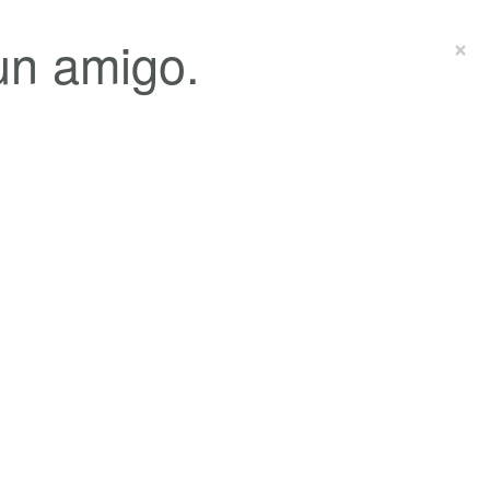
un amigo.
×