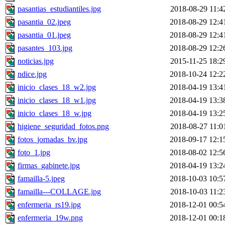
pasantias_estudiantiles.jpg
2018-08-29 11:4
pasantia_02.jpeg
2018-08-29 12:4
pasantia_01.jpeg
2018-08-29 12:4
pasantes_103.jpg
2018-08-29 12:2
noticias.jpg
2015-11-25 18:2
ndice.jpg
2018-10-24 12:2
inicio_clases_18_w2.jpg
2018-04-19 13:4
inicio_clases_18_w1.jpg
2018-04-19 13:3
inicio_clases_18_w.jpg
2018-04-19 13:2
higiene_seguridad_fotos.png
2018-08-27 11:0
fotos_jornadas_bv.jpg
2018-09-17 12:1
foto_1.jpg
2018-08-02 12:5
firmas_gabinete.jpg
2018-04-19 13:2
famailla-5.jpeg
2018-10-03 10:5
famailla---COLLAGE.jpg
2018-10-03 11:2
enfermeria_rs19.jpg
2018-12-01 00:5
enfermeria_19w.png
2018-12-01 00:1