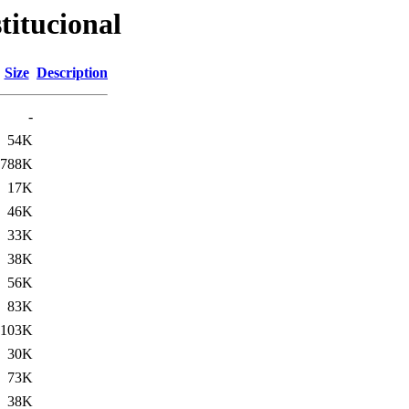
titucional
Size
Description
-
54K
788K
17K
46K
33K
38K
56K
83K
103K
30K
73K
38K