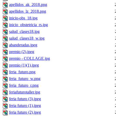
apellidos_ak_2018.png
apellidos_lz_2018.png
inicio-obs_18.jpg
inicio_obstetricia_rs.jpg
salud_clases18.jpg
salud_clases18_w.jpg
abanderadas.jpeg
premio (2).jpeg
premio - COLLAGE.jpg
premio (1)(1).jpeg
feria_futuro.png
feria_futuro_w.png
feria_futuro_r.png
feriafuturotaller.jpg
feria futuro (3).jpeg
feria futuro (1).jpeg
feria futuro (2).jpeg