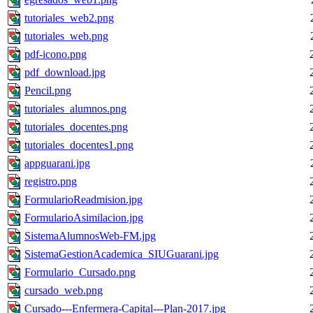
tutoriales_web2.png
tutoriales_web.png
pdf-icono.png
pdf_download.jpg
Pencil.png
tutoriales_alumnos.png
tutoriales_docentes.png
tutoriales_docentes1.png
appguarani.jpg
registro.png
FormularioReadmision.jpg
FormularioAsimilacion.jpg
SistemaAlumnosWeb-FM.jpg
SistemaGestionAcademica_SIUGuarani.jpg
Formulario_Cursado.png
cursado_web.png
Cursado---Enfermera-Capital---Plan-2017.jpg