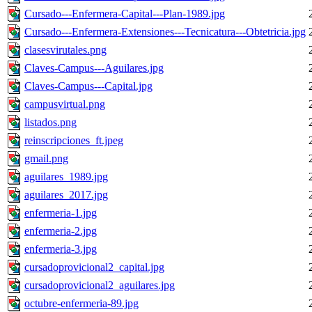
Cursado---Enfermera-Capital---Plan-1989.jpg
Cursado---Enfermera-Extensiones---Tecnicatura---Obtetricia.jpg
clasesvirutales.png
Claves-Campus---Aguilares.jpg
Claves-Campus---Capital.jpg
campusvirtual.png
listados.png
reinscripciones_ft.jpeg
gmail.png
aguilares_1989.jpg
aguilares_2017.jpg
enfermeria-1.jpg
enfermeria-2.jpg
enfermeria-3.jpg
cursadoprovicional2_capital.jpg
cursadoprovicional2_aguilares.jpg
octubre-enfermeria-89.jpg