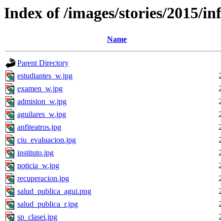
Index of /images/stories/2015/in
Name
Parent Directory
estudiantes_w.jpg
examen_w.jpg
admision_w.jpg
aguilares_w.jpg
anfiteatros.jpg
ciu_evaluacion.jpg
instituto.jpg
noticia_w.jpg
recuperacion.jpg
salud_publica_agui.png
salud_publica_r.jpg
sp_clasei.jpg