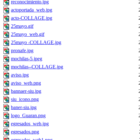
reconocimiento.jpg
actoportada_web.jpg
acto-COLLAGE.jpg
25mayo.gif
25mayo_web.gif
25mayo -COLLAGE.jpg
pronafe.jpg
mochilas-5.jpeg
mochilas--COLLAGE.jpg
aviso.jpg
aviso_web.png
bannaer-siu.jpg
siu_icono.png
baner-siu.jpg
logo_Guaran.png
egresados_web.jpg
egresados.png
egresados_web1.png