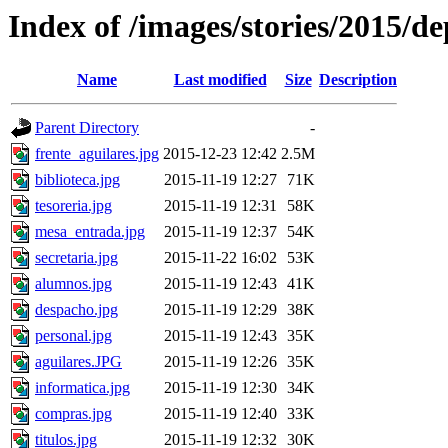
Index of /images/stories/2015/d
Name
Last modified
Size
Description
Parent Directory
-
frente_aguilares.jpg
2015-12-23 12:42
2.5M
biblioteca.jpg
2015-11-19 12:27
71K
tesoreria.jpg
2015-11-19 12:31
58K
mesa_entrada.jpg
2015-11-19 12:37
54K
secretaria.jpg
2015-11-22 16:02
53K
alumnos.jpg
2015-11-19 12:43
41K
despacho.jpg
2015-11-19 12:29
38K
personal.jpg
2015-11-19 12:43
35K
aguilares.JPG
2015-11-19 12:26
35K
informatica.jpg
2015-11-19 12:30
34K
compras.jpg
2015-11-19 12:40
33K
titulos.jpg
2015-11-19 12:32
30K