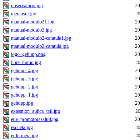
observatorio.jpg
20
mercosur.jpg
20
manual-modulo21.jpg
20
manual-modulo2.jpg
20
manual-modulo2-caratula1.jpg
20
manual-modulo2-caratula.jpg
20
logo_gehupp.png
20
libre_humo.jpg
20
gehupp_4.jpg
20
gehupp_3.jpg
20
gehupp_2.jpg
20
gehupp_1.jpg
20
gehupp.jpg
20
extesnion_aulica_tafi.jpg
20
eue_promotorasalud.jpg
20
escuela.jpg
20
enfermera.jpg
20