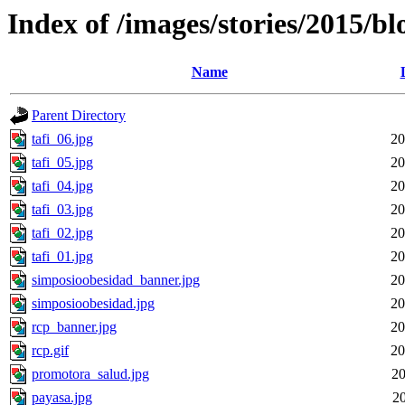
Index of /images/stories/2015/bl
Name
Parent Directory
tafi_06.jpg
20
tafi_05.jpg
20
tafi_04.jpg
20
tafi_03.jpg
20
tafi_02.jpg
20
tafi_01.jpg
20
simposioobesidad_banner.jpg
20
simposioobesidad.jpg
20
rcp_banner.jpg
20
rcp.gif
20
promotora_salud.jpg
20
payasa.jpg
20