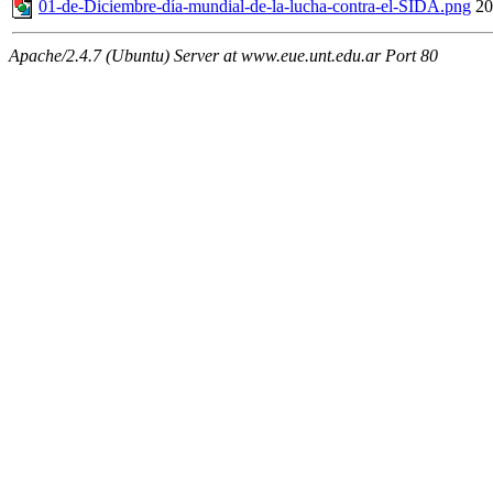
01-de-Diciembre-día-mundial-de-la-lucha-contra-el-SIDA.png
20
Apache/2.4.7 (Ubuntu) Server at www.eue.unt.edu.ar Port 80